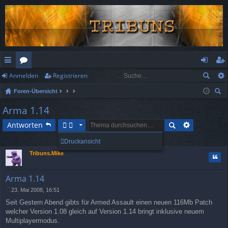
Anmelden
Registrieren
ch
or
n
eg
Foren-Übersicht
ne
en
m
ist
uc
Arma 1.14
llz
el
rie
he
Antworten
ug
de
re
1 Beitrag • Seite
1
von
1
Druckansicht
rif
n
n
Tribuns.Mike
Zitat
f
Arma 1.14
23. Mai 2008, 16:51
B
Seit Gestern Abend gibts für Armed Assault einen neuen 116Mb Patch
e
i
welcher Version 1.08 gleich auf Version 1.14 bringt inklusive neuem
t
Multiplayermodus.
r