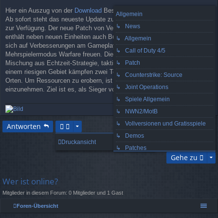
a
Hier ein Auszug von der
Download
Beschreibung:
g
Allgemein
Ab sofort steht das neueste Update zum Taktik-Shooter Armed Assault
↳ News
zur Verfügung. Der neue Patch von Version 1.08 auf den Stand 1.14
enthält neben neuen Einheiten auch Bugfixes. Darüber hinaus darf man
↳ Allgemein
sich auf Verbesserungen am Gameplay sowie den neuen
↳ Call of Duty 4/5
Mehrspielermodus Warfare freuen. Dieser Multiplayermodus ist eine
↳ Patch
Mischung aus Echtzeit-Strategie, taktischer Disziplin und Shooter. Auf
einem riesigen Gebiet kämpfen zwei Teams an den verschiedensten
↳ Counterstrike: Source
Orten. Um Ressourcen zu erobern, ist es notwendig, Städte
↳ Joint Operations
einzunehmen. Ziel ist es, als Sieger vom Feld zu gehen.
↳ Spiele Allgemein
↳ NWN2/MotB
ac
↳ Vollversionen und Gratisspiele
h
Antworten
ob
↳ Demos
1 Beitrag • Seite
1
von
1
en
Druckansicht
↳ Patches
Gehe zu
↳ Mods
↳ Guild Wars
Wer ist online?
↳ Hardware
Mitglieder in diesem Forum: 0 Mitglieder und 1 Gast
↳ Software und IT-Sicherheit
Foren-Übersicht
↳ Homepage Vorstellungen