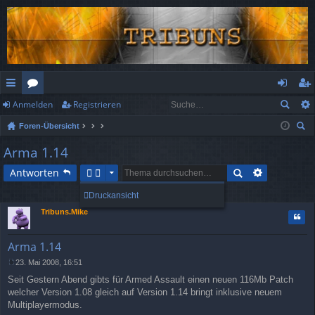
Anmelden
Registrieren
ch
or
n
eg
Foren-Übersicht
ne
en
m
ist
uc
Arma 1.14
llz
el
rie
he
Antworten
ug
de
re
1 Beitrag • Seite
1
von
1
Druckansicht
rif
n
n
Tribuns.Mike
Zitat
f
Arma 1.14
23. Mai 2008, 16:51
B
Seit Gestern Abend gibts für Armed Assault einen neuen 116Mb Patch
e
i
welcher Version 1.08 gleich auf Version 1.14 bringt inklusive neuem
t
Multiplayermodus.
r