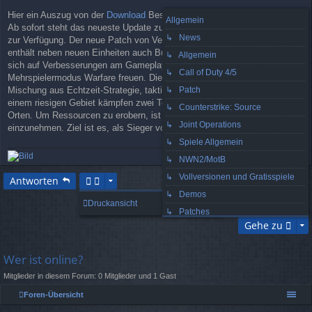
a
Hier ein Auszug von der
Download
Beschreibung:
g
Allgemein
Ab sofort steht das neueste Update zum Taktik-Shooter Armed Assault
↳ News
zur Verfügung. Der neue Patch von Version 1.08 auf den Stand 1.14
enthält neben neuen Einheiten auch Bugfixes. Darüber hinaus darf man
↳ Allgemein
sich auf Verbesserungen am Gameplay sowie den neuen
↳ Call of Duty 4/5
Mehrspielermodus Warfare freuen. Dieser Multiplayermodus ist eine
↳ Patch
Mischung aus Echtzeit-Strategie, taktischer Disziplin und Shooter. Auf
einem riesigen Gebiet kämpfen zwei Teams an den verschiedensten
↳ Counterstrike: Source
Orten. Um Ressourcen zu erobern, ist es notwendig, Städte
↳ Joint Operations
einzunehmen. Ziel ist es, als Sieger vom Feld zu gehen.
↳ Spiele Allgemein
↳ NWN2/MotB
ac
↳ Vollversionen und Gratisspiele
h
Antworten
ob
↳ Demos
1 Beitrag • Seite
1
von
1
en
Druckansicht
↳ Patches
Gehe zu
↳ Mods
↳ Guild Wars
Wer ist online?
↳ Hardware
Mitglieder in diesem Forum: 0 Mitglieder und 1 Gast
↳ Software und IT-Sicherheit
Foren-Übersicht
↳ Homepage Vorstellungen