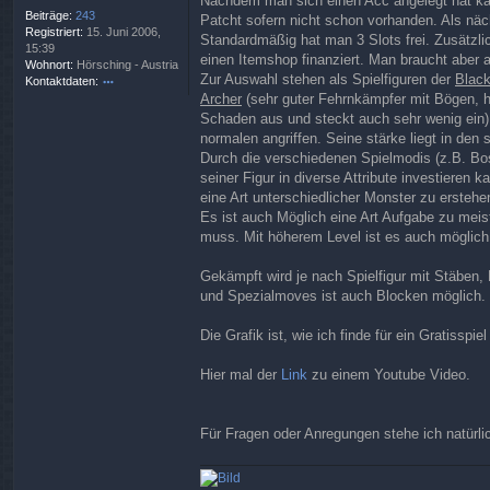
Nachdem man sich einen Acc angelegt hat kan
t
Beiträge:
243
Patcht sofern nicht schon vorhanden. Als näch
r
Registriert:
15. Juni 2006,
Standardmäßig hat man 3 Slots frei. Zusätzli
a
15:39
einen Itemshop finanziert. Man braucht aber
g
Wohnort:
Hörsching - Austria
Zur Auswahl stehen als Spielfiguren der
Blac
Kontaktdaten:
Archer
(sehr guter Fehrnkämpfer mit Bögen, 
o
nt
Schaden aus und steckt auch sehr wenig ein) 
ak
normalen angriffen. Seine stärke liegt in den 
td
Durch die verschiedenen Spielmodis (z.B. B
at
seiner Figur in diverse Attribute investier
e
eine Art unterschiedlicher Monster zu ersteh
n
v
Es ist auch Möglich eine Art Aufgabe zu me
o
muss. Mit höherem Level ist es auch möglich
n
Tr
Gekämpft wird je nach Spielfigur mit Stäbe
ib
und Spezialmoves ist auch Blocken möglich. I
u
n
s.
Die Grafik ist, wie ich finde für ein Gratissp
Mi
ke
Hier mal der
Link
zu einem Youtube Video.
Für Fragen oder Anregungen stehe ich natürli