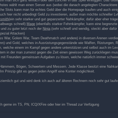
n man sich ganz einfach über den Luncher in das Spiel einloggen. Das Gute 
stes wählt man einen Server aus (wobei die danach angelegten Characktere auf 
che Slots kann man für echtes Geld über die Homepage kaufen und auch einige
 auch hier nicht unbedingt Geld zu investieren, außer man möchte schneller 
ksmith
(ein sehr starker und gut gepanzerter Nahkämpfer, dafür aber eher träge
halbwegs schnell)
Mage
(ebenfalls starker Fehrnkämpfer, kann eine begrenzte
und zu guter letzt noch der
Ninja
(sehr schnell und wendig, steckt aber dafür 
spezial Attacken)
oss War, Golem War, Team Deathmatch und andere) in diversen Arenen verdie
en kann) und Gold, welches in Ausrüstungsgegenstände wie Waffen, Rüstungen
en, welche einem im Kampf gegen andere unterstützen und selbst auch im Lev
istern in der man zumeist gegen die Zeit einen gewissen Weg zurücklegen m
 mit Freunden gemeinsam Aufgaben zu lösen, welche natürlich immer schwier
n, Hämmern, Bögen, Schwertern und Messern. Jede Klasse besitzt eine Nahka
m Prinzip gibt es gegen jeden Angriff eine Konter möglichkeit.
iel ziemlich gut und wird denk ich auch auf älteren Rechnern noch sehr gut laufe
ch gerne im TS, PN, ICQ/XFire oder hier im Thread zur Verfügung