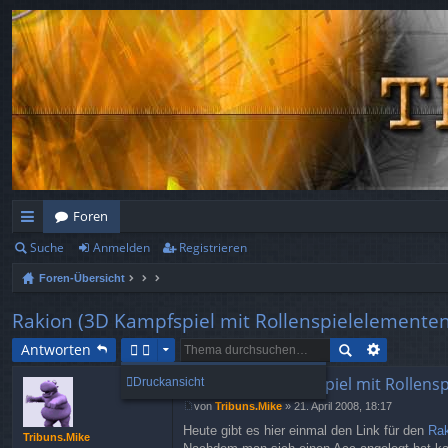
Foren
Suche
Anmelden
Registrieren
ch
Foren-Übersicht
ne
llz
Rakion (3D Kampfspiel mit Rollenspielelementen
ug
Antworten
rif
Rakion (3D Kampfspiel mit Rollens
Druckansicht
von
Tribuns.Mike
»
21. April 2008, 18:17
f
B
Heute gibt es hier einmal den Link für den
Rak
e
Tribuns.Mike
i