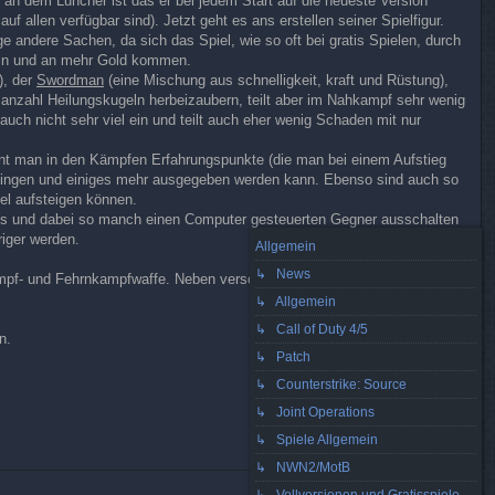
an dem Luncher ist das er bei jedem Start auf die neueste Version
allen verfügbar sind). Jetzt geht es ans erstellen seiner Spielfigur.
 andere Sachen, da sich das Spiel, wie so oft bei gratis Spielen, durch
Lvln und an mehr Gold kommen.
), der
Swordman
(eine Mischung aus schnelligkeit, kraft und Rüstung),
K
 anzahl Heilungskugeln herbeizaubern, teilt aber im Nahkampf sehr wenig
auch nicht sehr viel ein und teilt auch eher wenig Schaden mit nur
nt man in den Kämpfen Erfahrungspunkte (die man bei einem Aufstieg
, Ringen und einiges mehr ausgegeben werden kann. Ebenso sind auch so
el aufsteigen können.
uss und dabei so manch einen Computer gesteuerten Gegner ausschalten
iger werden.
Allgemein
↳ News
mpf- und Fehrnkampfwaffe. Neben verschiedenen Angriffskombinationen
↳ Allgemein
↳ Call of Duty 4/5
n.
↳ Patch
↳ Counterstrike: Source
↳ Joint Operations
↳ Spiele Allgemein
↳ NWN2/MotB