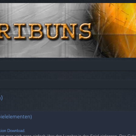
)
pielelementen)
ion Download
.