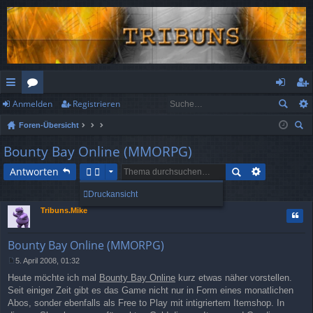
Anmelden
Registrieren
ch
or
n
eg
Foren-Übersicht
ne
en
m
ist
uc
Bounty Bay Online (MMORPG)
llz
el
rie
he
Antworten
ug
de
re
5 Beiträge • Seite
1
von
1
Druckansicht
rif
n
n
Tribuns.Mike
Zitat
f
Bounty Bay Online (MMORPG)
5. April 2008, 01:32
B
Heute möchte ich mal
Bounty Bay Online
kurz etwas näher vorstellen.
e
i
Seit einiger Zeit gibt es das Game nicht nur in Form eines monatlichen
t
Abos, sonder ebenfalls als Free to Play mit intigriertem Itemshop. In
r