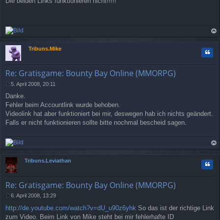
Die beiden Links funktionieren nicht!!!!!
e
i
t
r
a
g
ac
h
Tribuns.Mike
Zitat
ob
en
Re: Gratisgame: Bounty Bay Online (MMORPG)
5. April 2008, 20:11
B
Danke.
e
i
Fehler beim Accountlink wurde behoben.
t
Videolink hat aber funktioniert bei mir, deswegen hab ich nichts geändert.
r
Falls er nicht funktionieren sollte bitte nochmal bescheid sagen.
a
g
ac
h
Tribuns.Leviathan
Zitat
ob
en
Re: Gratisgame: Bounty Bay Online (MMORPG)
6. April 2008, 13:29
B
http://de.youtube.com/watch?v=dU_u90z6yhk
So das ist der richtige Link
e
i
zum Video. Beim Link von Mike steht bei mir fehlerhafte ID