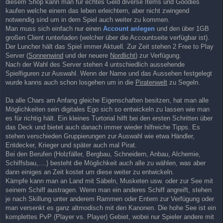
diesem Shop kann man für echtes Geld diverse Items und Goodies
a
kaufen welche einem das leben erleichtern, aber nicht zwingend
g
notwendig sind um in dem Spiel auch weiter zu kommen.
Man muss sich einfach nur einen
Account anlegen
und den über 1GB
großen Client runterladen (welcher über die Accountseite verfügbar ist).
Der Luncher hält das Spiel immer Aktuell. Zur Zeit stehen 2 Free to Play
Server (
Sonnenwind
und der neuere
Nordlicht
) zur Verfügung.
Nach der Wahl des Server stehen 4 untschiedlich aussehende
Spielfiguren zur Auswahl. Wenn der Name und das Aussehen festgelegt
wurde kanns auch schon losgehen um in die
Piratenwelt
zu Segeln.
Da alle Chars am Anfang gleiche Eigenschaften besitzen, hat man alle
Möglichkeiten sein digitales Ego sich so entwickeln zu lassen wie man
es für richtig hält. Ein kleines Turtorial hilft bei den ersten Schritten über
das Deck und bietet auch danach immer wieder hilfreiche Tipps. Es
stehen verschieden Gruppierungen zur Auswahl wie etwa Händler,
Entdecker, Krieger und später auch mal Pirat.
Bei den Berufen (Holzfäller, Bergbau, Schneidern, Anbau, Alchemie,
Schiffsbau,....) besteht die Möglichkeit auch alle zu wählen, was aber
dann einiges an Zeit kostet um diese weiter zu entwickeln.
Kämpfe kann man an Land mit Säbeln, Musketen usw. oder zur See mit
seinem Schiff austragen. Wenn man ein anderes Schiff angreift, stehen
je nach Skillung unter anderem Rammen oder Entern zur Verfügung oder
man versenkt es ganz altmodisch mit den Kanonen. Die hohe See ist ein
komplettes PvP (Player vs. Player) Gebiet, wobei nur Spieler andere mit