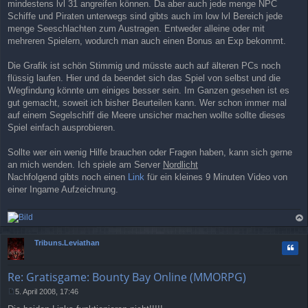
mindestens lvl 31 angreifen können. Da aber auch jede menge NPC
Schiffe und Piraten unterwegs sind gibts auch im low lvl Bereich jede
menge Seeschlachten zum Austragen. Entweder alleine oder mit
mehreren Spielern, wodurch man auch einen Bonus an Exp bekommt.
Die Grafik ist schön Stimmig und müsste auch auf älteren PCs noch
flüssig laufen. Hier und da beendet sich das Spiel von selbst und die
Wegfindung könnte um einiges besser sein. Im Ganzen gesehen ist es
gut gemacht, soweit ich bisher Beurteilen kann. Wer schon immer mal
auf einem Segelschiff die Meere unsicher machen wollte sollte dieses
Spiel einfach ausprobieren.
Sollte wer ein wenig Hilfe brauchen oder Fragen haben, kann sich gerne
an mich wenden. Ich spiele am Server
Nordlicht
Nachfolgend gibts noch einen
Link
für ein kleines 9 Minuten Video von
einer Ingame Aufzeichnung.
ac
h
Tribuns.Leviathan
Zitat
ob
en
Re: Gratisgame: Bounty Bay Online (MMORPG)
5. April 2008, 17:46
B