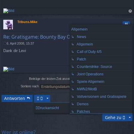
t
r
a
g
ac
h
Tribuns.Mike
Zitat
ob
Allgemein
en
Re: Gratisgame: Bounty Bay Online (MMORPG)
↳ News
6. April 2008, 15:37
↳ Allgemein
B
Dank dir Levi
e
↳ Call of Duty 4/5
i
↳ Patch
t
r
↳ Counterstrike: Source
a
g
↳ Joint Operations
ac
h
Beiträge der letzten Zeit anzeigen:
↳ Spiele Allgemein
ob
Sortiere nach
en
↳ NWN2/MotB
↳ Vollversionen und Gratisspiele
Antworten
↳ Demos
5 Beiträge • Seite
1
von
1
Druckansicht
↳ Patches
Gehe zu
↳ Mods
↳ Guild Wars
Wer ist online?
↳ Hardware