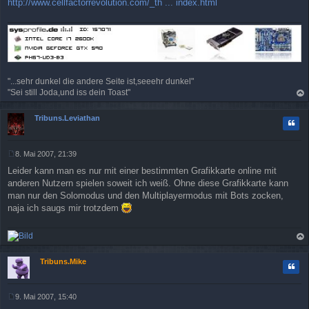
http://www.cellfactorrevolution.com/_th ... index.html
a
g
"...sehr dunkel die andere Seite ist,seeehr dunkel"
"Sei still Joda,und iss dein Toast"
ac
h
Tribuns.Leviathan
Zitat
ob
en
8. Mai 2007, 21:39
B
Leider kann man es nur mit einer bestimmten Grafikkarte online mit
e
i
anderen Nutzern spielen soweit ich weiß. Ohne diese Grafikkarte kann
t
man nur den Solomodus und den Multiplayermodus mit Bots zocken,
r
naja ich saugs mir trotzdem
a
g
ac
h
Tribuns.Mike
Zitat
ob
en
9. Mai 2007, 15:40
B