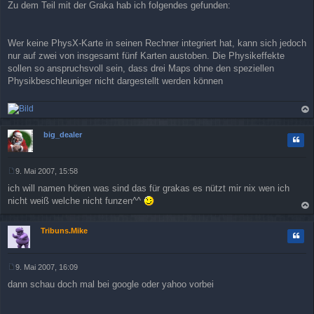
Zu dem Teil mit der Graka hab ich folgendes gefunden:
e
i
t
r
Wer keine PhysX-Karte in seinen Rechner integriert hat, kann sich jedoch
a
nur auf zwei von insgesamt fünf Karten austoben. Die Physikeffekte
g
sollen so anspruchsvoll sein, dass drei Maps ohne den speziellen
Physikbeschleuniger nicht dargestellt werden können
ac
h
big_dealer
Zitat
ob
en
9. Mai 2007, 15:58
B
ich will namen hören was sind das für grakas es nützt mir nix wen ich
e
i
nicht weiß welche nicht funzen^^
t
ac
r
h
Tribuns.Mike
a
Zitat
ob
g
en
9. Mai 2007, 16:09
B
dann schau doch mal bei google oder yahoo vorbei
e
i
t