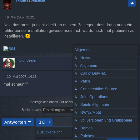
Tribuns.Leviathan
g
Zitat
ob
en
9. Mai 2007, 21:21
B
Naja das muss ja nicht direkt an deinem Pc liegen, dass kann auch ein
e
i
fehler bei der installation gewese nsein, ich würds noch mal probieren zu
t
installieren.
r
a
g
Allgemein
ac
↳ News
h
big_dealer
Zitat
ob
↳ Allgemein
en
↳ Call of Duty 4/5
10. Mai 2007, 14:16
B
↳ Patch
mal schaun^^
e
↳ Counterstrike: Source
i
t
↳ Joint Operations
ac
r
h
Beiträge der letzten Zeit anzeigen:
a
↳ Spiele Allgemein
ob
g
Sortiere nach
en
↳ NWN2/MotB
↳ Vollversionen und Gratisspiele
Antworten
↳ Demos
9 Beiträge • Seite
1
von
1
Druckansicht
↳ Patches