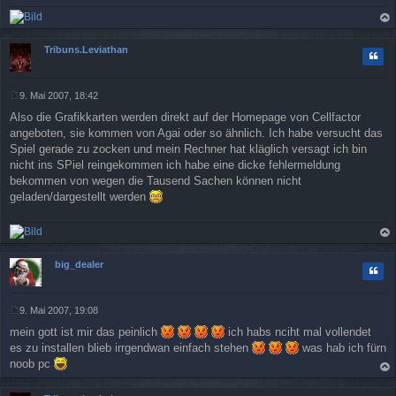
r
a
g
ac
h
Tribuns.Leviathan
Zitat
ob
en
9. Mai 2007, 18:42
B
Also die Grafikkarten werden direkt auf der Homepage von Cellfactor
e
i
angeboten, sie kommen von Agai oder so ähnlich. Ich habe versucht das
t
Spiel gerade zu zocken und mein Rechner hat kläglich versagt ich bin
r
nicht ins SPiel reingekommen ich habe eine dicke fehlermeldung
a
bekommen von wegen die Tausend Sachen können nicht
g
geladen/dargestellt werden
ac
h
big_dealer
Zitat
ob
en
9. Mai 2007, 19:08
B
mein gott ist mir das peinlich
ich habs nciht mal vollendet
e
i
es zu installen blieb irrgendwan einfach stehen
was hab ich fürn
t
noob pc
r
ac
a
h