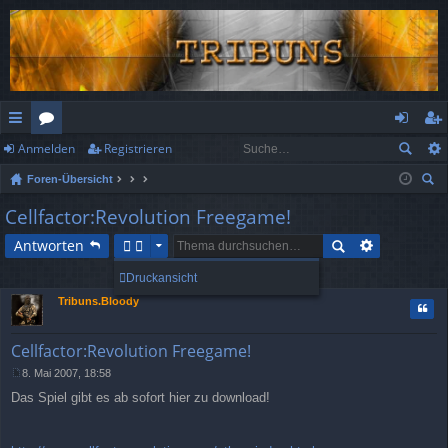
Anmelden
Registrieren
ch
or
n
eg
Foren-Übersicht
ne
en
m
ist
uc
Cellfactor:Revolution Freegame!
llz
el
rie
he
Antworten
ug
de
re
9 Beiträge • Seite
1
von
1
Druckansicht
rif
n
n
Tribuns.Bloody
Zitat
f
Cellfactor:Revolution Freegame!
8. Mai 2007, 18:58
B
Das Spiel gibt es ab sofort hier zu download!
e
i
t
r