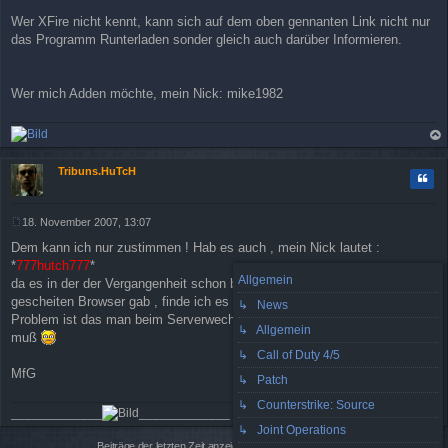
a
Wer XFire nicht kennt, kann sich auf dem oben gennanten Link nicht nur
g
das Programm Runterladen sonder gleich auch darüber Informieren.
Wer mich Adden möchte, mein Nick: mike1982
ac
h
Tribuns.HuTcH
Zitat
ob
en
18. November 2007, 13:07
B
Dem kann ich nur zustimmen ! Hab es auch , mein Nick lautet :
e
i
*
777hutch777
*
t
Allgemein
da es in der der Vergangenheit schon bei anderen Spielen keine
r
gescheiten Browser gab , finde ich es eine gute Alternative ! Einzige
↳ News
a
Problem ist das man beim Serverwechsel , das ganze Spiel beenden
g
↳ Allgemein
muß
↳ Call of Duty 4/5
MfG
↳ Patch
↳ Counterstrike: Source
_____________
_____________
↳ Joint Operations
ac
h
Beiträge der letzten Zeit anzeigen: