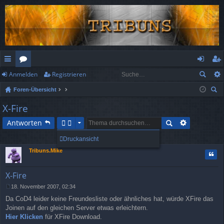
Anmelden
Registrieren
ch
or
n
eg
Foren-Übersicht
ne
en
m
ist
uc
X-Fire
llz
el
rie
he
Antworten
ug
de
re
2 Beiträge • Seite
1
von
1
Druckansicht
rif
n
n
Tribuns.Mike
Zitat
f
X-Fire
18. November 2007, 02:34
B
Da CoD4 leider keine Freundesliste oder ähnliches hat, würde XFire das
e
i
Joinen auf den gleichen Server etwas erleichtern.
t
Hier Klicken
für XFire Download.
r