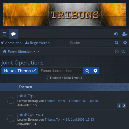
Anmelden
Registrieren
ch
or
n
eg
Foren-Übersicht
ne
en
m
ist
uc
Joint Operations
llz
el
rie
he
Neues
Thema
ug
de
re
7 Themen • Seite
1
von
1
rif
n
n
Themen
f
Joint Ops
Letzter Beitrag von
Tribuns.Tom
«
9. Oktober 2012, 00:46
Antworten:
15
1
2
JointOps Fun
Letzter Beitrag von
Tribuns.Tom
«
14. Juni 2009, 13:33
Antworten:
11