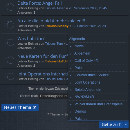
Delta Force: Angel Fall
Letzter Beitrag von
Tribuns.Tasso
«
20. September 2008, 20:45
Antworten:
3
An alle die Jo nicht mehr spielen!!!
Letzter Beitrag von
Tribuns.Bloody
«
12. Februar 2008, 21:34
Antworten:
1
Was habt ihr?
Allgemein
Letzter Beitrag von
Tribuns.Tom
«
13. Mai 2007, 16:34
↳ News
Antworten:
2
↳ Allgemein
Neue Karten für den Funfaktor
↳ Call of Duty 4/5
Letzter Beitrag von
Tribuns.HuTcH
«
4. Mai 2007, 15:41
Antworten:
2
↳ Patch
Joint Operations International Conflict v4
↳ Counterstrike: Source
Letzter Beitrag von
Tribuns.Tom
«
3. April 2007, 11:42
↳ Joint Operations
Themen der letzten Zeit anzeigen:
↳ Spiele Allgemein
Sortiere nach
↳ NWN2/MotB
↳ Vollversionen und Gratisspiele
Neues
Thema
↳ Demos
7 Themen • Seite
1
von
1
↳ Patches
Gehe zu
↳ Mods