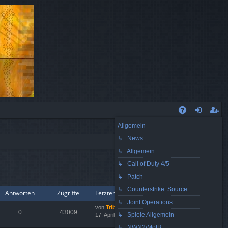
S
Allgemein
A
n
eg
↳ News
Q
m
ist
↳ Allgemein
el
rie
↳ Call of Duty 4/5
de
re
↳ Patch
1 Thema • Seite
1
von
1
↳ Counterstrike: Source
Antworten
Zugriffe
Letzter Beitrag
n
n
↳ Joint Operations
von
Tribuns.HuTcH
0
43009
↳ Spiele Allgemein
17. April 2008, 01:29
e
u
↳ NWN2/MotB