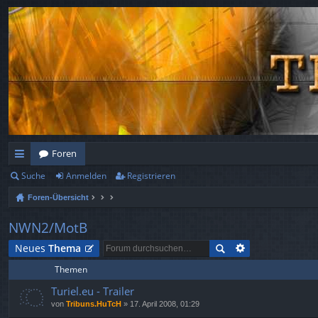
Foren
Suche
Anmelden
Registrieren
ch
Foren-Übersicht
ne
llz
NWN2/MotB
ug
Neues
Thema
Themen
rif
Turiel.eu - Trailer
f
von
Tribuns.HuTcH
» 17. April 2008, 01:29