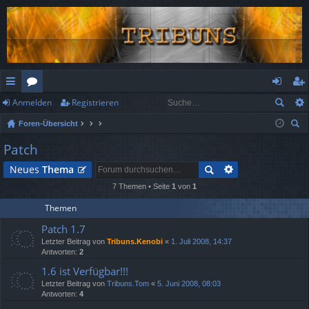
Anmelden
Registrieren
ch
or
n
eg
Foren-Übersicht
ne
en
m
ist
uc
Patch
llz
el
rie
he
Neues
Thema
ug
de
re
7 Themen • Seite
1
von
1
rif
n
n
Themen
f
Patch 1.7
Letzter Beitrag von
Tribuns.Kenobi
«
1. Juli 2008, 14:37
Antworten:
2
1.6 ist Verfügbar!!!
Letzter Beitrag von
Tribuns.Tom
«
5. Juni 2008, 08:03
Antworten:
4