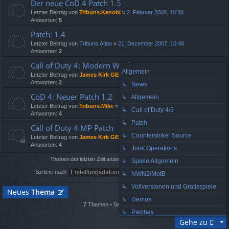
Der neue CoD 4 Patch 1.5
Letzter Beitrag von
Tribuns.Kenobi
«
2. Februar 2008, 18:38
Antworten:
5
Patch: 1.4
Letzter Beitrag von
Tribuns.Atlan
«
21. Dezember 2007, 10:48
Antworten:
2
Call of Duty 4: Modern Warfare™ 1.3 Patch
Allgemein
Letzter Beitrag von
James Kirk GER
«
9. Dezember 2007, 18:07
Antworten:
2
↳ News
CoD 4: Neuer Patch 1.2
↳ Allgemein
Letzter Beitrag von
Tribuns.Mike
«
25. November 2007, 16:55
↳ Call of Duty 4/5
Antworten:
4
↳ Patch
Call of Duty 4 MP Patch
↳ Counterstrike: Source
Letzter Beitrag von
James Kirk GER
«
18. November 2007, 16:37
Antworten:
4
↳ Joint Operations
Themen der letzten Zeit anzeigen:
↳ Spiele Allgemein
Sortiere nach
↳ NWN2/MotB
↳ Vollversionen und Gratisspiele
Neues
Thema
↳ Demos
7 Themen • Seite
1
von
1
↳ Patches
Gehe zu
↳ Mods