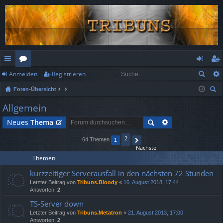
Anmelden
Registrieren
ch
or
n
eg
Foren-Übersicht
ne
en
m
ist
uc
Allgemein
llz
el
rie
he
Neues
Thema
ug
de
re
2
rif
n
n
64 Themen
1
Nächste
f
Themen
kurzzeitiger Serverausfall in den nächsten 72 Stunden
Letzter Beitrag von
Tribuns.Bloody
«
16. August 2018, 17:44
Antworten:
2
TS-Server down
Letzter Beitrag von
Tribuns.Metatron
«
21. August 2013, 17:00
Antworten:
2