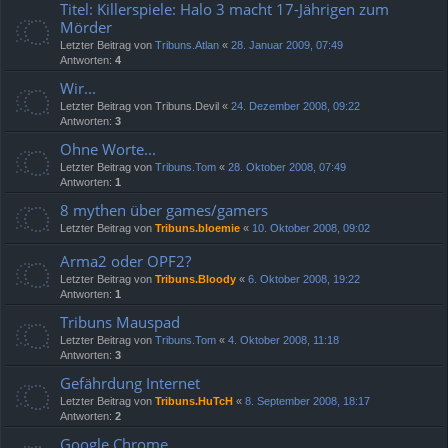
Titel: Killerspiele: Halo 3 macht 17-Jährigen zum
Mörder
Letzter Beitrag von
Tribuns.Atlan
«
28. Januar 2009, 07:49
Antworten:
4
Wir...
Letzter Beitrag von
Tribuns.Devil
«
24. Dezember 2008, 09:22
Antworten:
3
Ohne Worte...
Letzter Beitrag von
Tribuns.Tom
«
28. Oktober 2008, 07:49
Antworten:
1
8 mythen über games/gamers
Letzter Beitrag von
Tribuns.bloemie
«
10. Oktober 2008, 09:02
Arma2 oder OPF2?
Letzter Beitrag von
Tribuns.Bloody
«
6. Oktober 2008, 19:22
Antworten:
1
Tribuns Mauspad
Letzter Beitrag von
Tribuns.Tom
«
4. Oktober 2008, 11:18
Antworten:
3
Gefährdung Internet
Letzter Beitrag von
Tribuns.HuTcH
«
8. September 2008, 18:17
Antworten:
2
Google Chrome