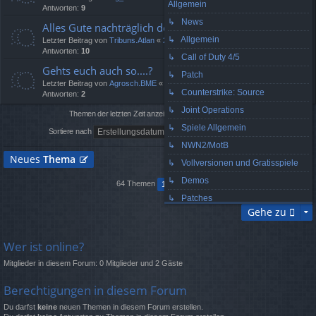
Allgemein
Antworten:
9
↳ News
Alles Gute nachträglich dem Muri
↳ Allgemein
Letzter Beitrag von
Tribuns.Atlan
«
29. Juni 2007, 19:02
Antworten:
10
↳ Call of Duty 4/5
Gehts euch auch so....?
↳ Patch
Letzter Beitrag von
Agrosch.BME
«
25. Juni 2007, 07:08
↳ Counterstrike: Source
Antworten:
2
↳ Joint Operations
Themen der letzten Zeit anzeigen:
↳ Spiele Allgemein
Sortiere nach
↳ NWN2/MotB
Neues
Thema
↳ Vollversionen und Gratisspiele
↳ Demos
2
64 Themen
1
Nächste
↳ Patches
Gehe zu
↳ Mods
↳ Guild Wars
Wer ist online?
↳ Hardware
Mitglieder in diesem Forum: 0 Mitglieder und 2 Gäste
↳ Software und IT-Sicherheit
↳ Homepage Vorstellungen
Berechtigungen in diesem Forum
↳ Kartoffelkäfer...
Du darfst
keine
neuen Themen in diesem Forum erstellen.