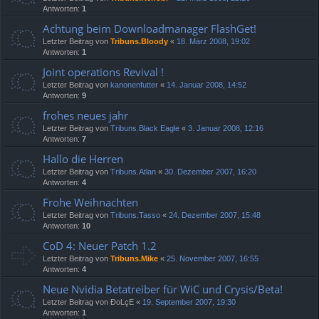
Antworten:
1
Achtung beim Downloadmanager FlashGet!
Letzter Beitrag von
Tribuns.Bloody
«
18. März 2008, 19:02
Antworten:
1
Joint operations Revival !
Letzter Beitrag von
kanonenfutter
«
14. Januar 2008, 14:52
Antworten:
9
frohes neues jahr
Letzter Beitrag von
Tribuns.Black Eagle
«
3. Januar 2008, 12:16
Antworten:
7
Hallo die Herren
Letzter Beitrag von
Tribuns.Atlan
«
30. Dezember 2007, 16:20
Antworten:
4
Frohe Weihnachten
Letzter Beitrag von
Tribuns.Tasso
«
24. Dezember 2007, 15:48
Antworten:
10
CoD 4: Neuer Patch 1.2
Letzter Beitrag von
Tribuns.Mike
«
25. November 2007, 16:55
Antworten:
4
Neue Nvidia Betatreiber für WiC und Crysis/Beta!
Letzter Beitrag von
ÐoLçE
«
19. September 2007, 19:30
Antworten:
1