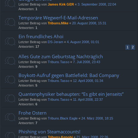
Letzter Beitrag von
James Kirk GER
«
3. September 2008, 22:04
Antworten:
1
Temporäre Wegwerf-E-Mail-Adressen
Letzter Beitrag von
Tribuns.Mike
«
20. August 2008, 15:31
Antworten:
1
Ein freundliches Ahoi
Letzter Beitrag von
DS-Jeram
«
4. August 2008, 01:01
Antworten:
17
1
2
Alles Gute zum Geburtstag Nachträglich
Letzter Beitrag von
Tribuns.Tasso
«
7. Juli 2008, 23:43
Antworten:
9
Boykott-Aufruf gegen Battlefield: Bad Company
Letzter Beitrag von
Tribuns.Tasso
«
12. April 2008, 01:34
Antworten:
5
Quantenphysiker behaupten: “Es gibt ein Jenseits”
Letzter Beitrag von
Tribuns.Tasso
«
11. April 2008, 22:37
Antworten:
6
Frohe Ostern
Letzter Beitrag von
Tribuns.Black Eagle
«
24. März 2008, 18:15
Antworten:
7
Phishing von Steamaccounts!
Letzter Beitrag von
Tribuns.Kenobi
«
21. März 2008, 22:26