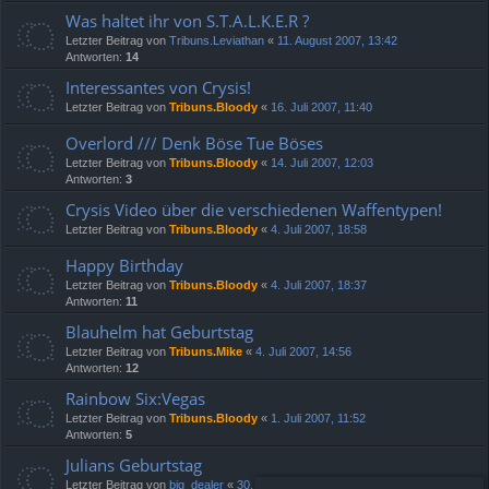
Was haltet ihr von S.T.A.L.K.E.R ?
Letzter Beitrag von
Tribuns.Leviathan
«
11. August 2007, 13:42
Antworten:
14
Interessantes von Crysis!
Letzter Beitrag von
Tribuns.Bloody
«
16. Juli 2007, 11:40
Overlord /// Denk Böse Tue Böses
Letzter Beitrag von
Tribuns.Bloody
«
14. Juli 2007, 12:03
Antworten:
3
Crysis Video über die verschiedenen Waffentypen!
Letzter Beitrag von
Tribuns.Bloody
«
4. Juli 2007, 18:58
Happy Birthday
Letzter Beitrag von
Tribuns.Bloody
«
4. Juli 2007, 18:37
Antworten:
11
Blauhelm hat Geburtstag
Letzter Beitrag von
Tribuns.Mike
«
4. Juli 2007, 14:56
Antworten:
12
Rainbow Six:Vegas
Letzter Beitrag von
Tribuns.Bloody
«
1. Juli 2007, 11:52
Antworten:
5
Julians Geburtstag
Letzter Beitrag von
big_dealer
«
30. Juni 2007, 12:21