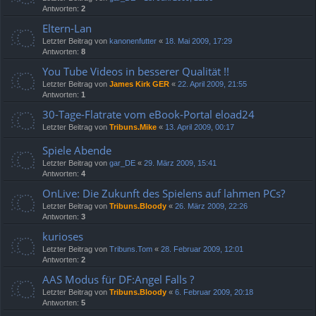
Antworten:
2
Eltern-Lan
Letzter Beitrag von
kanonenfutter
«
18. Mai 2009, 17:29
Antworten:
8
You Tube Videos in besserer Qualität !!
Letzter Beitrag von
James Kirk GER
«
22. April 2009, 21:55
Antworten:
1
30-Tage-Flatrate vom eBook-Portal eload24
Letzter Beitrag von
Tribuns.Mike
«
13. April 2009, 00:17
Spiele Abende
Letzter Beitrag von
gar_DE
«
29. März 2009, 15:41
Antworten:
4
OnLive: Die Zukunft des Spielens auf lahmen PCs?
Letzter Beitrag von
Tribuns.Bloody
«
26. März 2009, 22:26
Antworten:
3
kurioses
Letzter Beitrag von
Tribuns.Tom
«
28. Februar 2009, 12:01
Antworten:
2
AAS Modus für DF:Angel Falls ?
Letzter Beitrag von
Tribuns.Bloody
«
6. Februar 2009, 20:18
Antworten:
5