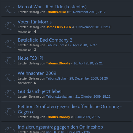
Men of War - Red Tide (kostenlos)
Letzter Beitrag von
Tribuns.Mike
«
6. November 2011, 21:17
Voten für Morris
Letzter Beitrag von
James Kirk GER
«
9. November 2010, 22:00
Antworten:
4
Battlefield Bad Company 2
Letzter Beitrag von
Tribuns.Tom
«
17. April 2010, 02:37
Antworten:
3
Neue TS3 IP!
Letzter Beitrag von
Tribuns.Bloody
«
10. April 2010, 22:21
Weihnachten 2009
Letzter Beitrag von
Tribuns.Goku
«
29. Dezember 2009, 01:20
Antworten:
6
Gut das ich jetzt lebe!!
Letzter Beitrag von
Tribuns.Leviathan
«
21. Oktober 2009, 18:22
Petition: Straftaten gegen die öffentliche Ordnung -
Gegen e
Letzter Beitrag von
Tribuns.Bloody
«
8. Juli 2009, 20:15
Indizierungsantrag gegen den Onlineshop
Letzter Beitrag von
gar_DE
«
18. Juni 2009, 21:36