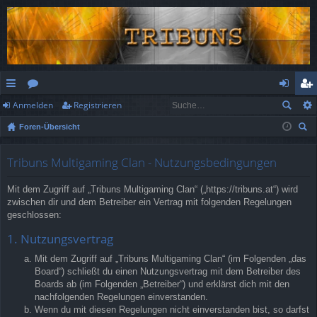
Anmelden
Registrieren
ch
or
n
eg
Foren-Übersicht
ne
en
m
ist
uc
llz
el
rie
he
Tribuns Multigaming Clan - Nutzungsbedingungen
ug
de
re
Mit dem Zugriff auf „Tribuns Multigaming Clan“ („https://tribuns.at“) wird
rif
n
n
zwischen dir und dem Betreiber ein Vertrag mit folgenden Regelungen
geschlossen:
f
1. Nutzungsvertrag
Mit dem Zugriff auf „Tribuns Multigaming Clan“ (im Folgenden „das
Board“) schließt du einen Nutzungsvertrag mit dem Betreiber des
Boards ab (im Folgenden „Betreiber“) und erklärst dich mit den
nachfolgenden Regelungen einverstanden.
Wenn du mit diesen Regelungen nicht einverstanden bist, so darfst