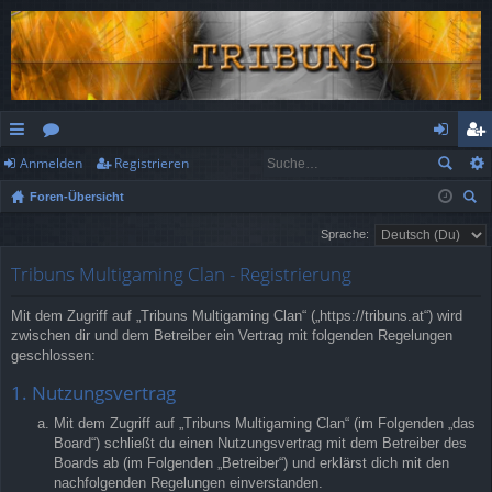
Anmelden
Registrieren
ch
or
n
eg
Foren-Übersicht
ne
en
m
ist
uc
Sprache:
llz
el
rie
he
Tribuns Multigaming Clan - Registrierung
ug
de
re
rif
n
n
Mit dem Zugriff auf „Tribuns Multigaming Clan“ („https://tribuns.at“) wird
zwischen dir und dem Betreiber ein Vertrag mit folgenden Regelungen
f
geschlossen:
1. Nutzungsvertrag
Mit dem Zugriff auf „Tribuns Multigaming Clan“ (im Folgenden „das
Board“) schließt du einen Nutzungsvertrag mit dem Betreiber des
Boards ab (im Folgenden „Betreiber“) und erklärst dich mit den
nachfolgenden Regelungen einverstanden.