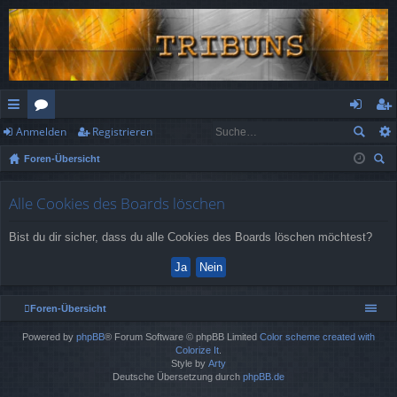
Anmelden
Registrieren
ch
or
n
eg
Foren-Übersicht
ne
en
m
ist
uc
llz
el
rie
he
Alle Cookies des Boards löschen
ug
de
re
Bist du dir sicher, dass du alle Cookies des Boards löschen möchtest?
rif
n
n
f
Foren-Übersicht
Powered by
phpBB
® Forum Software © phpBB Limited
Color scheme created with
Colorize It
.
Style by
Arty
Deutsche Übersetzung durch
phpBB.de