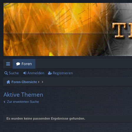
Foren
Suche
Anmelden
Registrieren
ch
Foren-Übersicht
ne
llz
Aktive Themen
Zur erweiterten Suche
ug
rif
Es wurden keine passenden Ergebnisse gefunden.
f