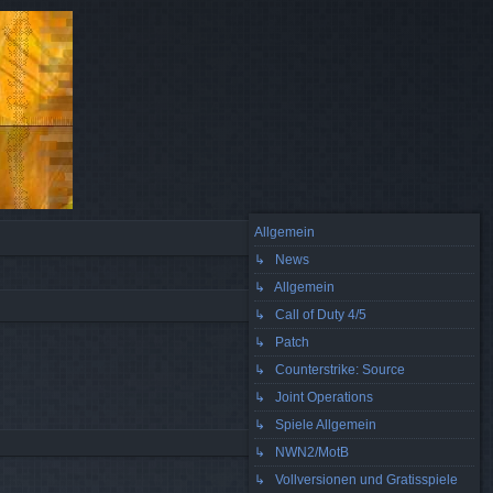
Allgemein
S
↳ News
A
n
eg
↳ Allgemein
Q
m
ist
↳ Call of Duty 4/5
↳ Patch
el
rie
↳ Counterstrike: Source
de
re
↳ Joint Operations
n
n
Die Suche ergab 0 Treffer • Seite
1
von
1
↳ Spiele Allgemein
↳ NWN2/MotB
↳ Vollversionen und Gratisspiele