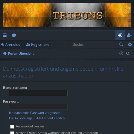
Anmelden
Registrieren
ch
or
n
eg
Foren-Übersicht
ne
en
m
ist
uc
llz
el
rie
he
Du musst registriert und angemeldet sein, um Profile
ug
de
re
anzuschauen.
rif
n
n
Benutzername:
f
Passwort:
Ich habe mein Passwort vergessen
Die Aktivierungs-E-Mail erneut senden
Angemeldet bleiben
Meinen Online-Status während dieser Sitzung verbergen